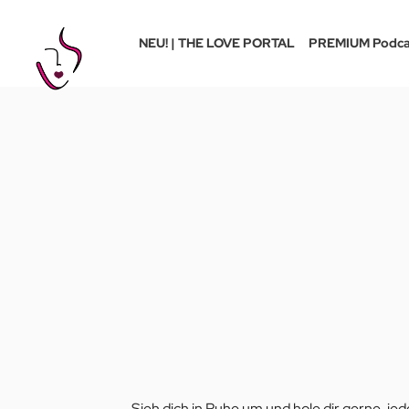
NEU! | THE LOVE PORTAL
PREMIUM Podca
Sieh dich in Ruhe um und hole dir gerne, je