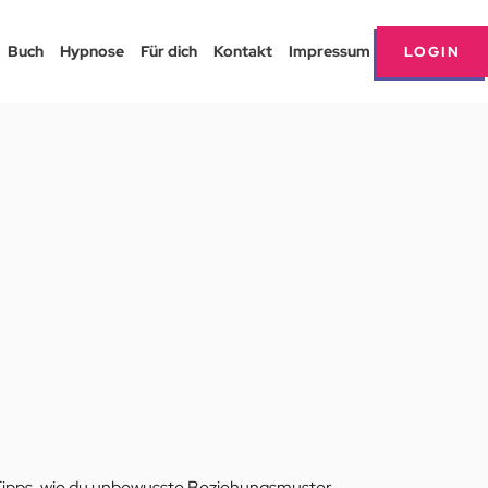
Buch
Hypnose
Für dich
Kontakt
Impressum
LOGIN
he Tipps, wie du unbewusste Beziehungsmuster