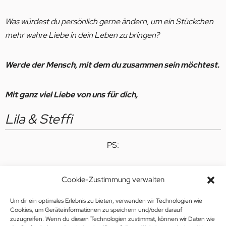
Was würdest du persönlich gerne ändern, um ein Stückchen
mehr wahre Liebe in dein Leben zu bringen?
Werde der Mensch, mit dem du zusammen sein möchtest.
Mit ganz viel Liebe von uns für dich,
Lila & Steffi
PS:
Wenn du dir denkst „Lila & Steffi, ich bin bereit für den
Cookie-Zustimmung verwalten
Richtigen! Aber…ich weiß einfach nicht WIE ich ihn finde?!”
Um dir ein optimales Erlebnis zu bieten, verwenden wir Technologien wie
Cookies, um Geräteinformationen zu speichern und/oder darauf
>>> Dann komm mehr als geren in unsere Community <<<
zuzugreifen. Wenn du diesen Technologien zustimmst, können wir Daten wie