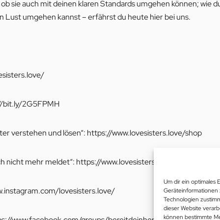
b sie auch mit deinen klaren Standards umgehen können; wie du d
en Lust umgehen kannst – erfährst du heute hier bei uns.
sisters.love/
//bit.ly/2G5FPMH
r verstehen und lösen“:
https://www.lovesisters.love/shop
ch nicht mehr meldet“:
https://www.lovesisters.love/shop
Um dir ein optimales 
w.instagram.com/l
ovesisters.love/
Geräteinformationen 
Technologien zustimm
dieser Website verarb
können bestimmte Me
ps://www.facebook.com/groups/bereitdeinherzfuerdieliebezuoef