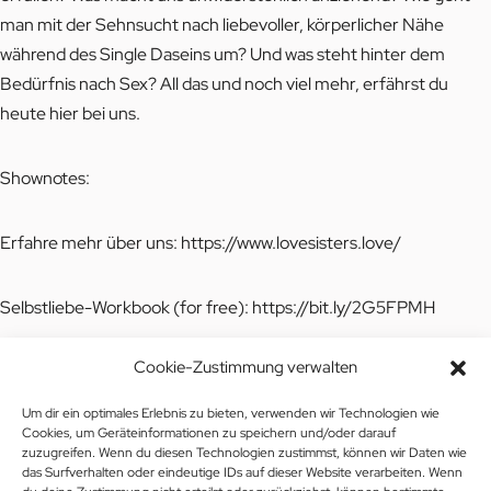
man mit der Sehnsucht nach liebevoller, körperlicher Nähe
während des Single Daseins um? Und was steht hinter dem
Bedürfnis nach Sex? All das und noch viel mehr, erfährst du
heute hier bei uns.
Shownotes:
Erfahre mehr über uns:
https://www.lovesisters.love/
Selbstliebe-Workbook (for free):
https://bit.ly/2G5FPMH
Cookie-Zustimmung verwalten
Workbook „Ungesunde Beziehungsmuster verstehen und
lösen“:
https://www.lovesisters.love/shop
Um dir ein optimales Erlebnis zu bieten, verwenden wir Technologien wie
Cookies, um Geräteinformationen zu speichern und/oder darauf
zuzugreifen. Wenn du diesen Technologien zustimmst, können wir Daten wie
Workbook „Was kann ich tun, wenn er sich nicht mehr meldet“:
das Surfverhalten oder eindeutige IDs auf dieser Website verarbeiten. Wenn