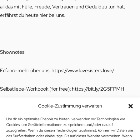
all das mit Fülle, Freude, Vertrauen und Geduld zu tun hat,
erfährst du heute hier bei uns.
Shownotes:
Erfahre mehr über uns:
https://www.lovesisters.love/
Selbstliebe-Workbook (for free):
https://bit.ly/2G5FPMH
Cookie-Zustimmung verwalten
Workbook „Ungesunde Beziehungsmuster verstehen und
lösen“:
https://www.lovesisters.love/shop
Um dir ein optimales Erlebnis zu bieten, verwenden wir Technologien wie
Cookies, um Geräteinformationen zu speichern und/oder darauf
zuzugreifen. Wenn du diesen Technologien zustimmst, können wir Daten wie
Workbook „Was kann ich tun, wenn er sich nicht mehr meldet“:
das Surfverhalten oder eindeutige IDs auf dieser Website verarbeiten. Wenn