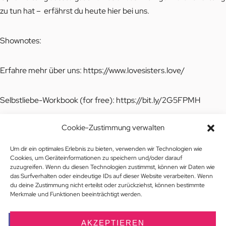
zu tun hat – erfährst du heute hier bei uns.
Shownotes:
Erfahre mehr über uns:
https://www.lovesisters.love/
Selbstliebe-Workbook (for free):
https://bit.ly/2G5FPMH
Cookie-Zustimmung verwalten
Workbook „Ungesunde Beziehungsmuster verstehen und
lösen“:
https://www.lovesisters.love/shop
Um dir ein optimales Erlebnis zu bieten, verwenden wir Technologien wie
Cookies, um Geräteinformationen zu speichern und/oder darauf
zuzugreifen. Wenn du diesen Technologien zustimmst, können wir Daten wie
Workbook „Was kann ich tun, wenn er sich nicht mehr meldet“:
das Surfverhalten oder eindeutige IDs auf dieser Website verarbeiten. Wenn
du deine Zustimmung nicht erteilst oder zurückziehst, können bestimmte
https://www.lovesisters.love/shop
Merkmale und Funktionen beeinträchtigt werden.
Besuche uns auf Instagram:
AKZEPTIEREN