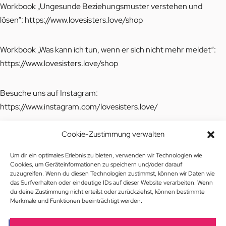
Workbook „Ungesunde Beziehungsmuster verstehen und
lösen“:
https://www.lovesisters.love/shop
Workbook „Was kann ich tun, wenn er sich nicht mehr meldet“:
https://www.lovesisters.love/shop
Besuche uns auf Instagram:
https://www.instagram.com/l
ovesisters.love/
Cookie-Zustimmung verwalten
Komm in unsere Facebook Gruppe:
https://www.facebook.com/groups/bereitdeinherzfuerdieliebezu
Um dir ein optimales Erlebnis zu bieten, verwenden wir Technologien wie
oeffnen/
Cookies, um Geräteinformationen zu speichern und/oder darauf
zuzugreifen. Wenn du diesen Technologien zustimmst, können wir Daten wie
das Surfverhalten oder eindeutige IDs auf dieser Website verarbeiten. Wenn
du deine Zustimmung nicht erteilst oder zurückziehst, können bestimmte
„Light Awash“ by Kevin MacLeod is licensed under a Creative
Merkmale und Funktionen beeinträchtigt werden.
Commons Attribution 4.0 license.
https://creativecommons.org/licenses/by/4.0/