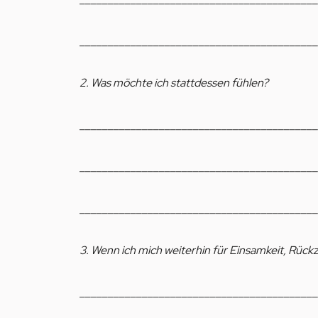
__________________________________________
2. Was möchte ich stattdessen fühlen?
__________________________________________
__________________________________________
__________________________________________
3. Wenn ich mich weiterhin für Einsamkeit, Rüc
__________________________________________