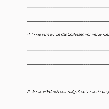
__________________________________________
__________________________________________
4. In wie fern würde das Loslassen von verga
__________________________________________
__________________________________________
__________________________________________
5. Woran würde ich erstmalig diese Veränderun
__________________________________________