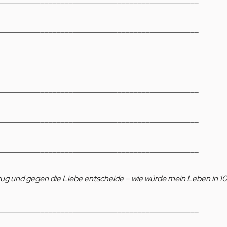
_________________________________________________
_________________________________________________
_________________________________________________
_________________________________________________
kzug und gegen die Liebe entscheide – wie würde mein Leben in 
_________________________________________________