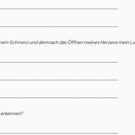
_________________________________________________
_________________________________________________
ngenem Schmerz und demnach das Öffnen meines Herzens mein L
_________________________________________________
_________________________________________________
_________________________________________________
g erkennen?
_________________________________________________